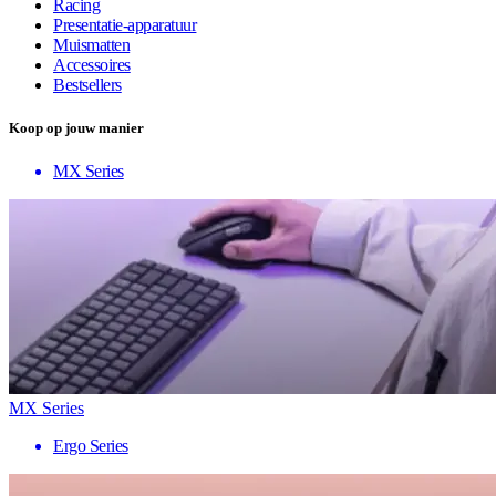
Racing
Presentatie-apparatuur
Muismatten
Accessoires
Bestsellers
Koop op jouw manier
MX Series
MX Series
Ergo Series