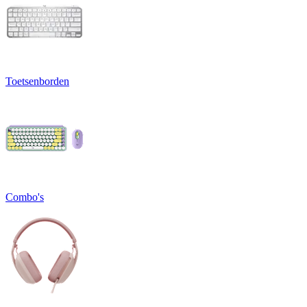
Toetsenborden
Combo's