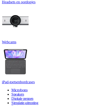
Headsets en oordopjes
Webcams
iPad-toetsenbordcases
Microfoons
Speakers
Digitale pennen
Simulatie-uitrusting