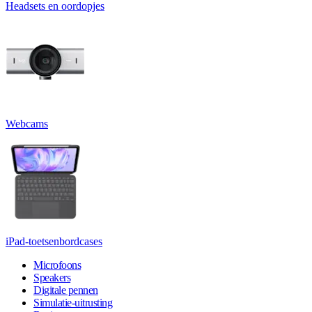
Headsets en oordopjes
Webcams
iPad-toetsenbordcases
Microfoons
Speakers
Digitale pennen
Simulatie-uitrusting