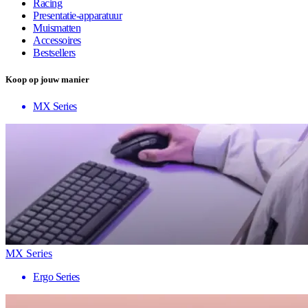
Racing
Presentatie-apparatuur
Muismatten
Accessoires
Bestsellers
Koop op jouw manier
MX Series
MX Series
Ergo Series