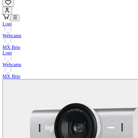
Logi
Webcams
MX Brio
Logi
Webcams
MX Brio