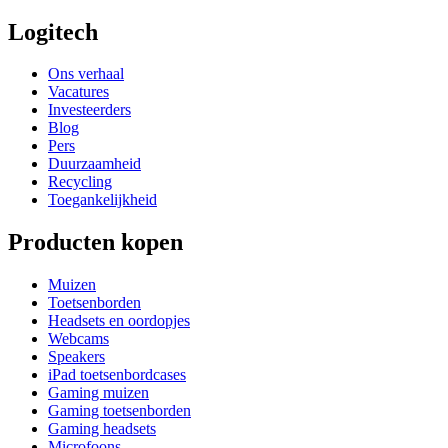
Logitech
Ons verhaal
Vacatures
Investeerders
Blog
Pers
Duurzaamheid
Recycling
Toegankelijkheid
Producten kopen
Muizen
Toetsenborden
Headsets en oordopjes
Webcams
Speakers
iPad toetsenbordcases
Gaming muizen
Gaming toetsenborden
Gaming headsets
Microfoons