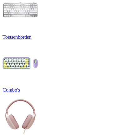
Toetsenborden
Combo's