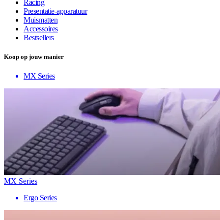
Racing
Presentatie-apparatuur
Muismatten
Accessoires
Bestsellers
Koop op jouw manier
MX Series
MX Series
Ergo Series