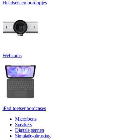
Headsets en oordopjes
Webcams
iPad-toetsenbordcases
Microfoons
Speakers
Digitale pennen
Simulatie-uitrusting