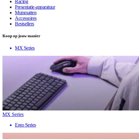
Racing
Presentatie-apparatuur
Muismatten
Accessoires
Bestsellers
Koop op jouw manier
MX Series
MX Series
Ergo Series