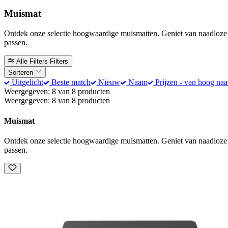
Muismat
Ontdek onze selectie hoogwaardige muismatten. Geniet van naadloze gl
passen.
Alle Filters
Filters
Sorteren
Uitgelicht
Beste match
Nieuw
Naam
Prijzen - van hoog naa
Weergegeven: 8 van 8 producten
Weergegeven: 8 van 8 producten
Muismat
Ontdek onze selectie hoogwaardige muismatten. Geniet van naadloze gl
passen.