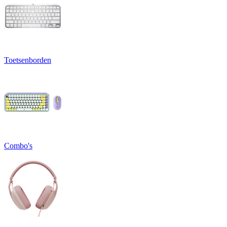
Toetsenborden
Combo's