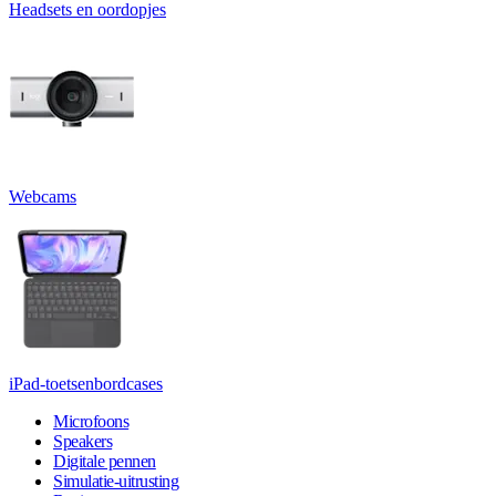
Headsets en oordopjes
Webcams
iPad-toetsenbordcases
Microfoons
Speakers
Digitale pennen
Simulatie-uitrusting