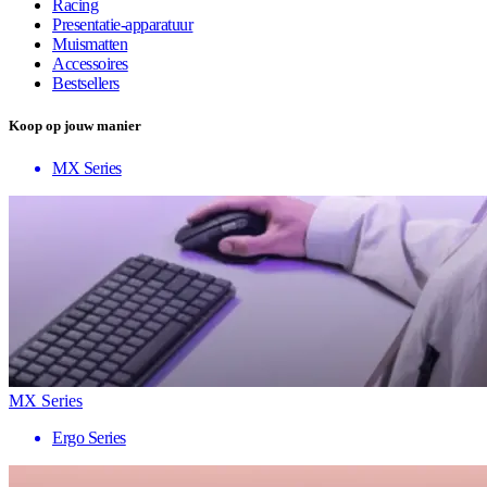
Racing
Presentatie-apparatuur
Muismatten
Accessoires
Bestsellers
Koop op jouw manier
MX Series
MX Series
Ergo Series