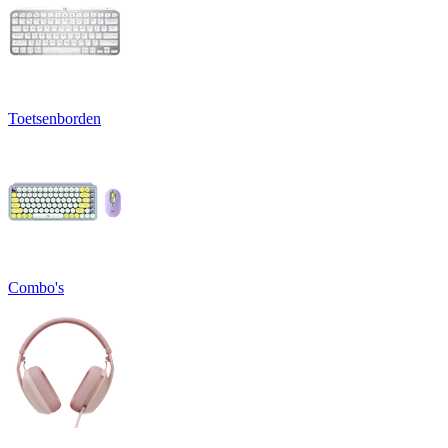
Toetsenborden
Combo's