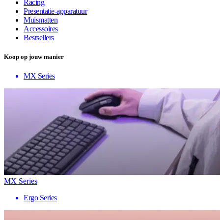
Racing
Presentatie-apparatuur
Muismatten
Accessoires
Bestsellers
Koop op jouw manier
MX Series
MX Series
Ergo Series