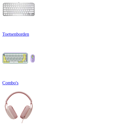
Toetsenborden
Combo's