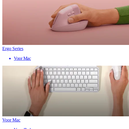
Ergo Series
Voor Mac
Voor Mac