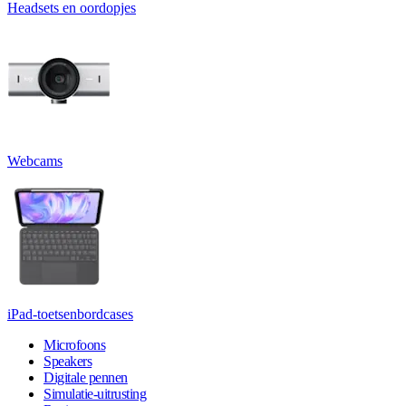
Headsets en oordopjes
Webcams
iPad-toetsenbordcases
Microfoons
Speakers
Digitale pennen
Simulatie-uitrusting