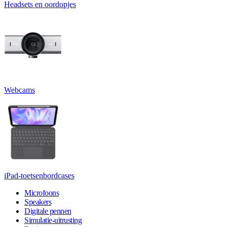
Headsets en oordopjes
Webcams
iPad-toetsenbordcases
Microfoons
Speakers
Digitale pennen
Simulatie-uitrusting