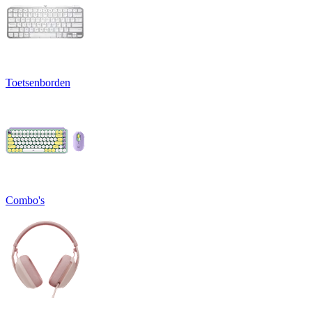
Toetsenborden
Combo's