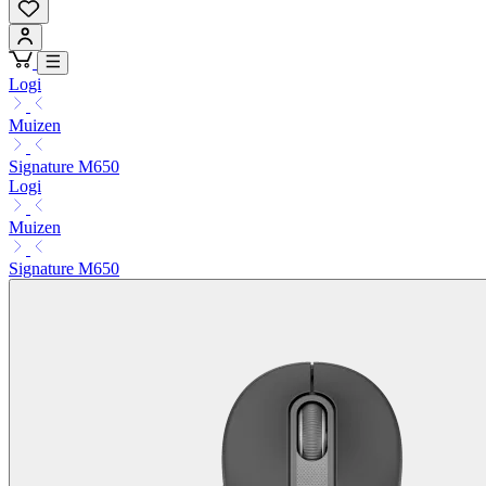
Logi
Muizen
Signature M650
Logi
Muizen
Signature M650