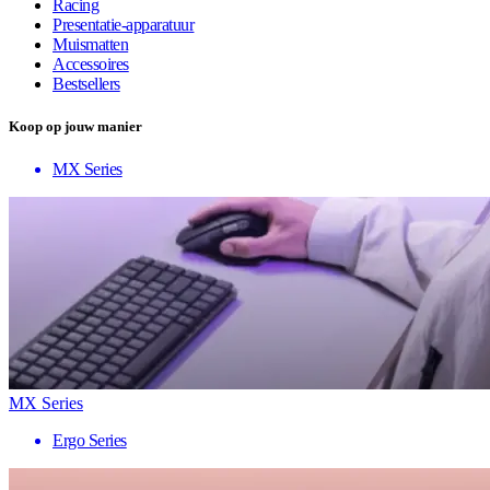
Racing
Presentatie-apparatuur
Muismatten
Accessoires
Bestsellers
Koop op jouw manier
MX Series
MX Series
Ergo Series