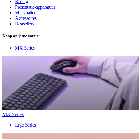
Racing
Presentatie-apparatuur
Muismatten
Accessoires
Bestsellers
Koop op jouw manier
MX Series
MX Series
Ergo Series