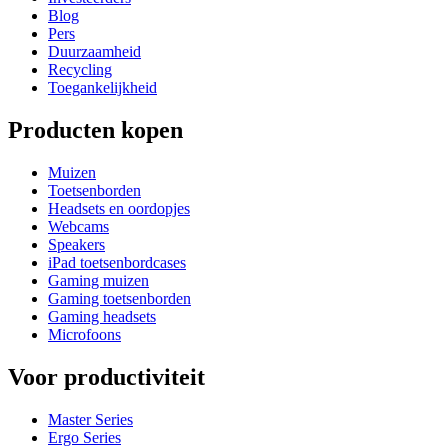
Blog
Pers
Duurzaamheid
Recycling
Toegankelijkheid
Producten kopen
Muizen
Toetsenborden
Headsets en oordopjes
Webcams
Speakers
iPad toetsenbordcases
Gaming muizen
Gaming toetsenborden
Gaming headsets
Microfoons
Voor productiviteit
Master Series
Ergo Series