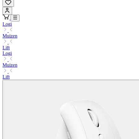
Logi
Muizen
Lift
Logi
Muizen
Lift