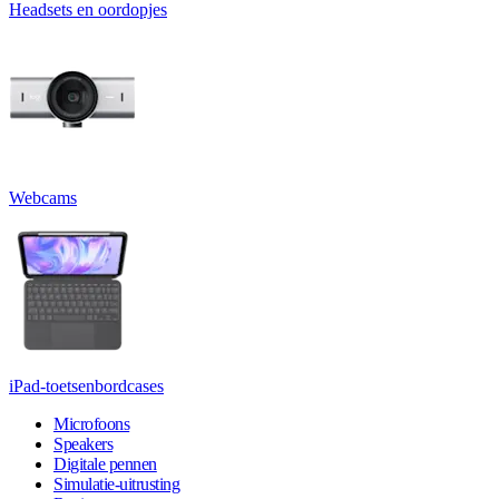
Headsets en oordopjes
Webcams
iPad-toetsenbordcases
Microfoons
Speakers
Digitale pennen
Simulatie-uitrusting