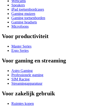
Webcams
Speakers
iPad toetsenbordcases
Gaming muizen
Gaming toetsenborden
Gaming headsets
Microfoons
Voor productiviteit
Master Series
Ergo Series
Voor gaming en streaming
Astro Gaming
Professionele gaming
SIM Racing
Streamingapparatuur
Voor zakelijk gebruik
Ruimtes kopen