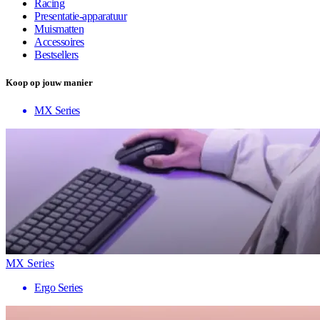
Racing
Presentatie-apparatuur
Muismatten
Accessoires
Bestsellers
Koop op jouw manier
MX Series
MX Series
Ergo Series