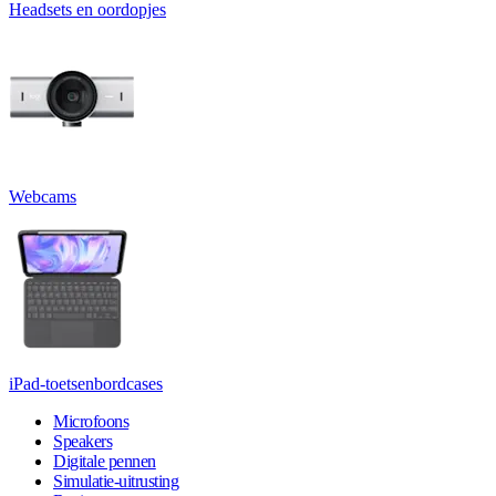
Headsets en oordopjes
Webcams
iPad-toetsenbordcases
Microfoons
Speakers
Digitale pennen
Simulatie-uitrusting