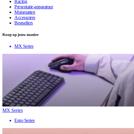
Racing
Presentatie-apparatuur
Muismatten
Accessoires
Bestsellers
Koop op jouw manier
MX Series
MX Series
Ergo Series