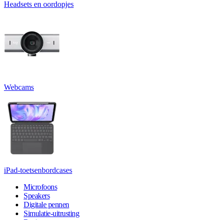
Headsets en oordopjes
Webcams
iPad-toetsenbordcases
Microfoons
Speakers
Digitale pennen
Simulatie-uitrusting