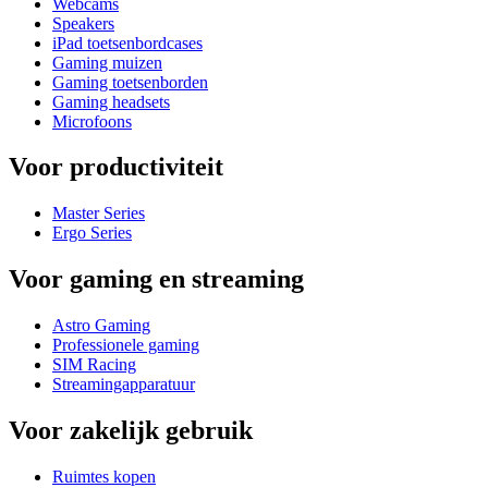
Webcams
Speakers
iPad toetsenbordcases
Gaming muizen
Gaming toetsenborden
Gaming headsets
Microfoons
Voor productiviteit
Master Series
Ergo Series
Voor gaming en streaming
Astro Gaming
Professionele gaming
SIM Racing
Streamingapparatuur
Voor zakelijk gebruik
Ruimtes kopen