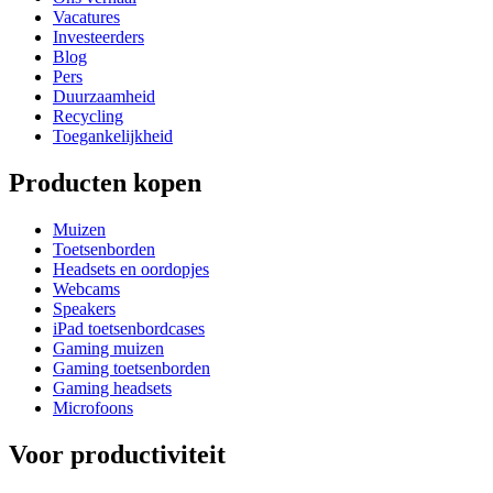
Vacatures
Investeerders
Blog
Pers
Duurzaamheid
Recycling
Toegankelijkheid
Producten kopen
Muizen
Toetsenborden
Headsets en oordopjes
Webcams
Speakers
iPad toetsenbordcases
Gaming muizen
Gaming toetsenborden
Gaming headsets
Microfoons
Voor productiviteit