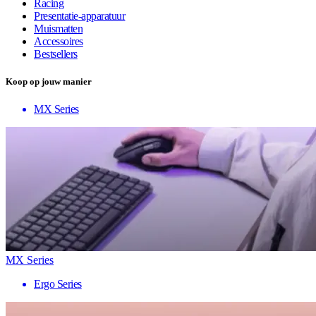
Racing
Presentatie-apparatuur
Muismatten
Accessoires
Bestsellers
Koop op jouw manier
MX Series
MX Series
Ergo Series