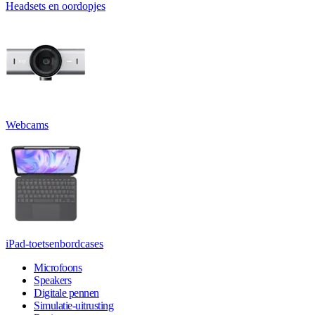
Headsets en oordopjes
Webcams
iPad-toetsenbordcases
Microfoons
Speakers
Digitale pennen
Simulatie-uitrusting