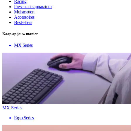
Racing
Presentatie-apparatuur
Muismatten
Accessoires
Bestsellers
Koop op jouw manier
MX Series
MX Series
Ergo Series