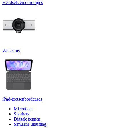
Headsets en oordopjes
Webcams
iPad-toetsenbordcases
Microfoons
Speakers
Digitale pennen
Simulatie-uitrusting