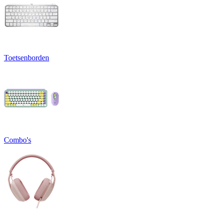
Toetsenborden
Combo's