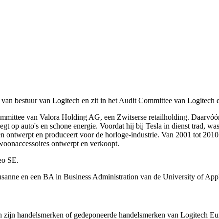
ad van bestuur van Logitech en zit in het Audit Committee van Logite
Committee van Valora Holding AG, een Zwitserse retailholding. Daarvó
elegt op auto's en schone energie. Voordat hij bij Tesla in dienst trad
 ontwerpt en produceert voor de horloge-industrie. Van 2001 tot 201
 woonaccessoires ontwerpt en verkoopt.
eo SE.
nne en een BA in Business Administration van de University of Appli
ech zijn handelsmerken of gedeponeerde handelsmerken van Logitech E