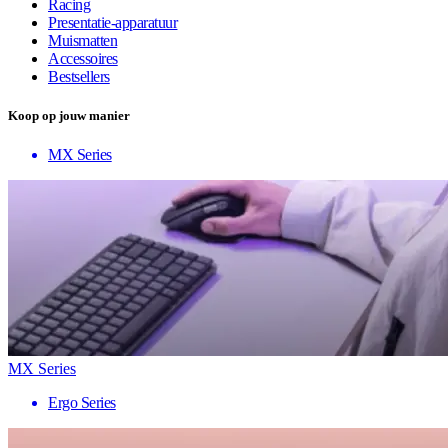
Racing
Presentatie-apparatuur
Muismatten
Accessoires
Bestsellers
Koop op jouw manier
MX Series
MX Series
Ergo Series