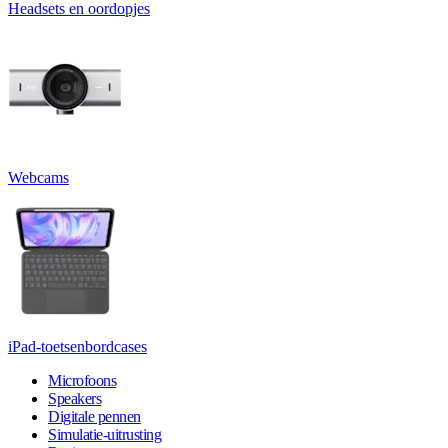
Headsets en oordopjes
Webcams
iPad-toetsenbordcases
Microfoons
Speakers
Digitale pennen
Simulatie-uitrusting