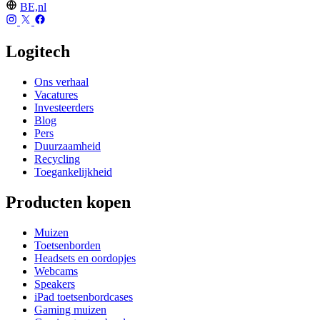
BE,nl
Logitech
Ons verhaal
Vacatures
Investeerders
Blog
Pers
Duurzaamheid
Recycling
Toegankelijkheid
Producten kopen
Muizen
Toetsenborden
Headsets en oordopjes
Webcams
Speakers
iPad toetsenbordcases
Gaming muizen