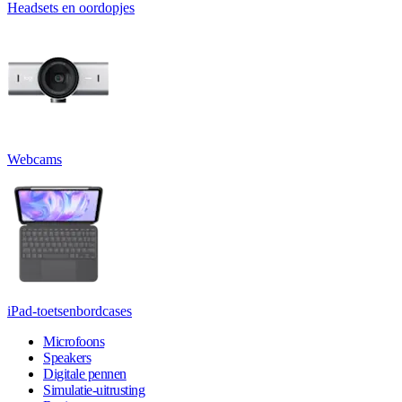
Headsets en oordopjes
Webcams
iPad-toetsenbordcases
Microfoons
Speakers
Digitale pennen
Simulatie-uitrusting