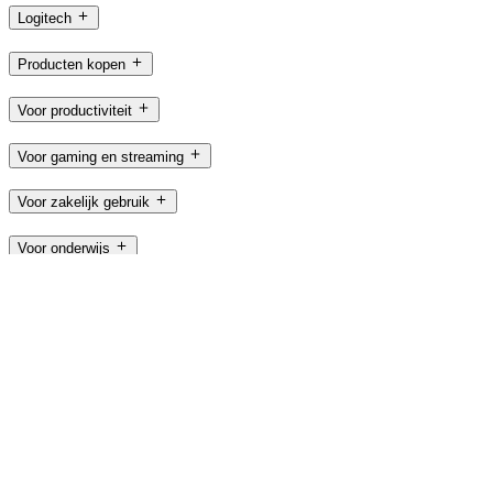
Logitech
Producten kopen
Voor productiviteit
Voor gaming en streaming
Voor zakelijk gebruik
Voor onderwijs
Ondersteuning
Software
BE,nl
©2026 Logitech. Alle rechten voorbehouden
Gebruiksvoorwaarden
Privacybeleid
Cookie-instellingen
Sitemap
Logitech