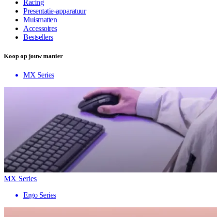
Racing
Presentatie-apparatuur
Muismatten
Accessoires
Bestsellers
Koop op jouw manier
MX Series
MX Series
Ergo Series