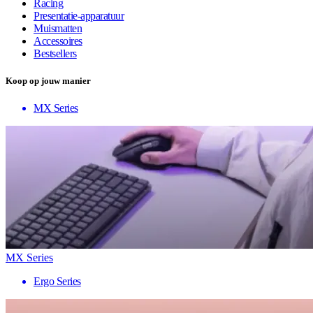
Racing
Presentatie-apparatuur
Muismatten
Accessoires
Bestsellers
Koop op jouw manier
MX Series
MX Series
Ergo Series