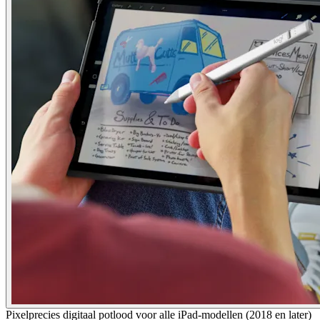
Pixelprecies digitaal potlood voor alle iPad-modellen (2018 en later)