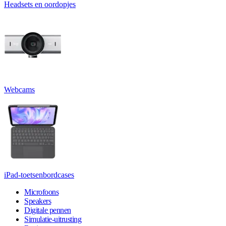
Headsets en oordopjes
Webcams
iPad-toetsenbordcases
Microfoons
Speakers
Digitale pennen
Simulatie-uitrusting