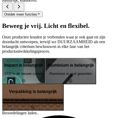
natuurlijk, kladderen.
Ontdek meer functies
Beweeg je vrij. Licht en flexibel.
Onze producten houden je verbonden waar je ook gaat en zijn
doordacht ontworpen, terwijl we DUURZAAMHEID als een
belangrijk criterium beschouwen in elke fase van het
productontwikkelingsproces.
Impact is belangrijk
Aluminium is belangrijk
CO2 is de nieuwe calorie
Aluminium is cool geworden
Verpakking is belangrijk
Het is niet alleen wat er in de doos zit
Beoordelingen laden..