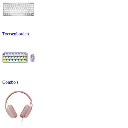
Toetsenborden
Combo's