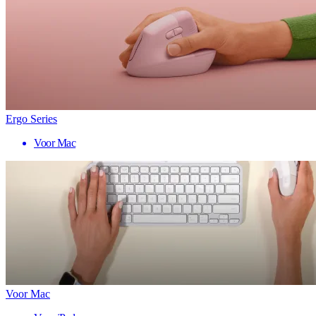
Ergo Series
Voor Mac
Voor Mac