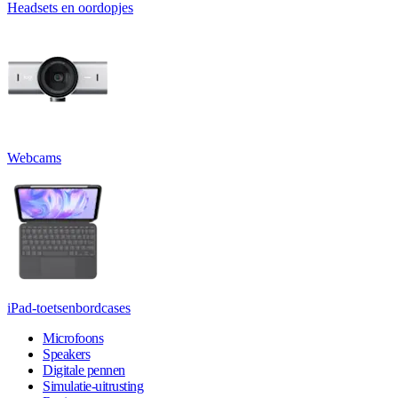
Headsets en oordopjes
Webcams
iPad-toetsenbordcases
Microfoons
Speakers
Digitale pennen
Simulatie-uitrusting