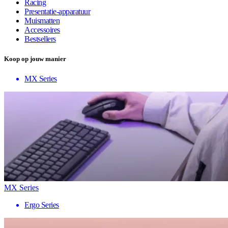
Racing
Presentatie-apparatuur
Muismatten
Accessoires
Bestsellers
Koop op jouw manier
MX Series
MX Series
Ergo Series