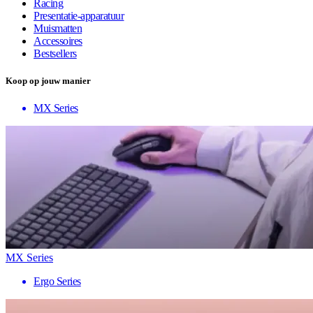
Racing
Presentatie-apparatuur
Muismatten
Accessoires
Bestsellers
Koop op jouw manier
MX Series
MX Series
Ergo Series