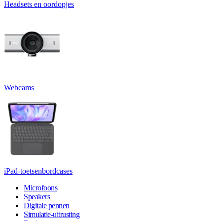
Headsets en oordopjes
Webcams
iPad-toetsenbordcases
Microfoons
Speakers
Digitale pennen
Simulatie-uitrusting