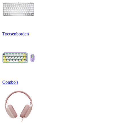
Toetsenborden
Combo's