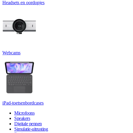
Headsets en oordopjes
Webcams
iPad-toetsenbordcases
Microfoons
Speakers
Digitale pennen
Simulatie-uitrusting