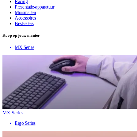
Racing
Presentatie-apparatuur
Muismatten
Accessoires
Bestsellers
Koop op jouw manier
MX Series
MX Series
Ergo Series