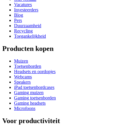
Vacatures
Investeerders
Blog
Pers
Duurzaamheid
Recycling
Toegankelijkheid
Producten kopen
Muizen
Toetsenborden
Headsets en oordopjes
Webcams
Speakers
iPad toetsenbordcases
Gaming muizen
Gaming toetsenborden
Gaming headsets
Microfoons
Voor productiviteit