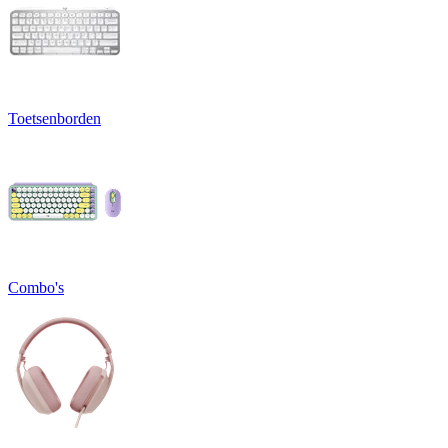
Toetsenborden
Combo's