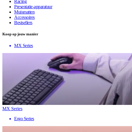
Racing
Presentatie-apparatuur
Muismatten
Accessoires
Bestsellers
Koop op jouw manier
MX Series
MX Series
Ergo Series