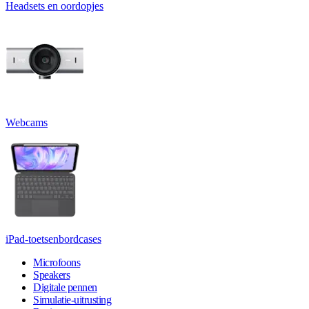
Headsets en oordopjes
Webcams
iPad-toetsenbordcases
Microfoons
Speakers
Digitale pennen
Simulatie-uitrusting