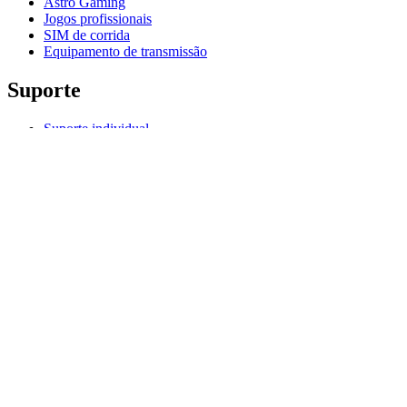
Astro Gaming
Jogos profissionais
SIM de corrida
Equipamento de transmissão
Suporte
Suporte individual
Suporte para jogos
Suporte para empresas e educação
Fale conosco
Software
G HUB para jogos e streaming
Options+ para desempenho
Logitech
Produtos
Para jogos e streaming