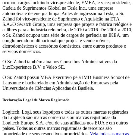
ocupou cargos incluindo vice-presidente, EMEA, e vice-presidente,
Cadeia de Suprimentos Global na Tesla Inc., uma empresa
automotiva e de energia limpa. Antes de ingressar na Tesla, o Sr.
Zahnd foi vice-presidente de Suprimento e Aquisição na ETA
S.A./O Swatch Group, uma empresa que projeta e fabrica relógios e
calibres para a indústria relojoeira, de 2010 a 2016. De 2001 a 2010,
o Sr. Zahnd ocupou uma série de cargos de gerência na IKEA, um
conglomerado multinacional que projeta e vende móveis,
eletrodomésticos e acessórios domésticos, entre outros produtos e
serviços domésticos.
O Sr. Zahnd também atua nos Conselhos Administrativos da
LuxExperience B.V. e Valeo SE.
O Sr. Zahnd possui MBA Executivo pela IMD Business School de
Lausanne e bacharelado em Administração de Empresas pela
Universidade de Ciências Aplicadas da Basileia.
Declaração Legal de Marca Registrada
Logitech, Logi, seus logotipos e todas as outras marcas registradas
da Logitech são marcas comerciais ou marcas registradas da
Logitech Europe S.A. e/ou de suas afiliadas nos EUA e em outros
países. Todas as outras marcas registradas de terceiros são
propriedade de seus respectivos proprietários.
Veja todas as marcas