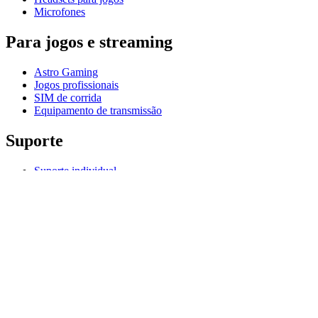
Microfones
Para jogos e streaming
Astro Gaming
Jogos profissionais
SIM de corrida
Equipamento de transmissão
Suporte
Suporte individual
Suporte para jogos
Suporte para empresas e educação
Fale conosco
Software
G HUB para jogos e streaming
Options+ para desempenho
Logitech