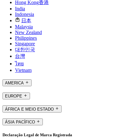
Hong Kong
香港
India
Indonesia
日本
Malaysia
New Zealand
Philippines
Singapore
대한민국
台灣
ไทย
Vietnam
AMERICA
EUROPE
ÁFRICA E MEIO ESTADO
ÁSIA PACÍFICO
Declaração Legal de Marca Registrada