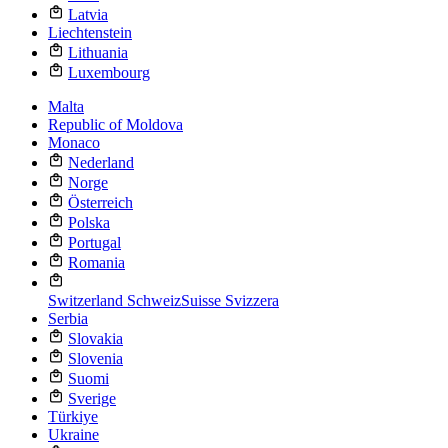
Latvia
Liechtenstein
Lithuania
Luxembourg
Malta
Republic of Moldova
Monaco
Nederland
Norge
Österreich
Polska
Portugal
Romania
Switzerland
Schweiz
Suisse
Svizzera
Serbia
Slovakia
Slovenia
Suomi
Sverige
Türkiye
Ukraine