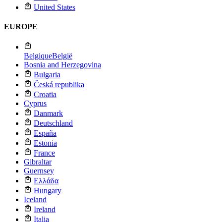
United States
EUROPE
Belgique
België
Bosnia and Herzegovina
Bulgaria
Česká republika
Croatia
Cyprus
Danmark
Deutschland
España
Estonia
France
Gibraltar
Guernsey
Ελλάδα
Hungary
Iceland
Ireland
Italia