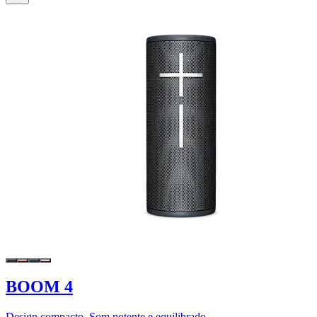
BOOM 4
Design compacto. Som potente e equilibrado.