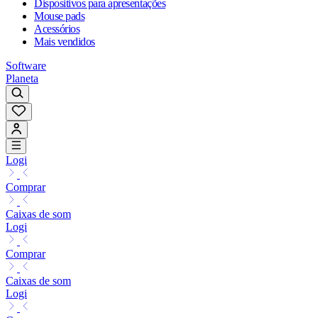
Dispositivos para apresentações
Mouse pads
Acessórios
Mais vendidos
Software
Planeta
Logi
Comprar
Caixas de som
Logi
Comprar
Caixas de som
Logi