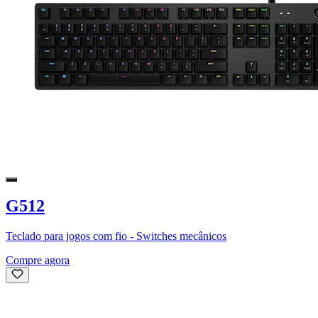
G512
Teclado para jogos com fio - Switches mecânicos
Compre agora