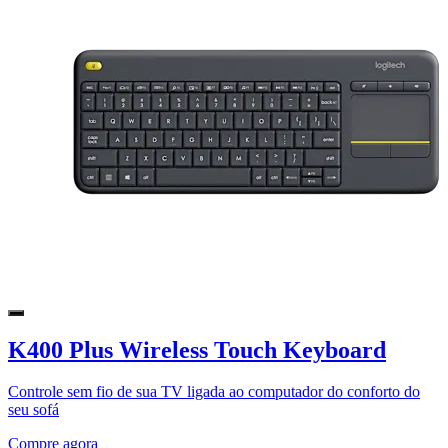
K400 Plus Wireless Touch Keyboard
Controle sem fio de sua TV ligada ao computador do conforto do
seu sofá
Compre agora