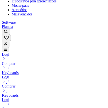
Dispositivos para apresentações
Mouse pads
Acessórios
Mais vendidos
Software
Planeta
Logi
Comprar
Keyboards
Logi
Comprar
Keyboards
Logi