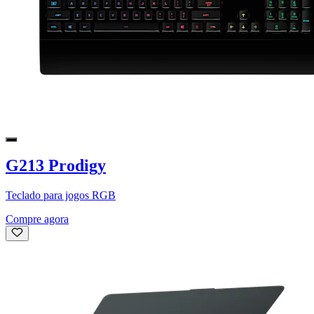
G213 Prodigy
Teclado para jogos RGB
Compre agora