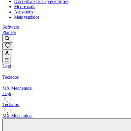
Dispositivos para apresentações
Mouse pads
Acessórios
Mais vendidos
Software
Planeta
Logi
Teclados
MX Mechanical
Logi
Teclados
MX Mechanical