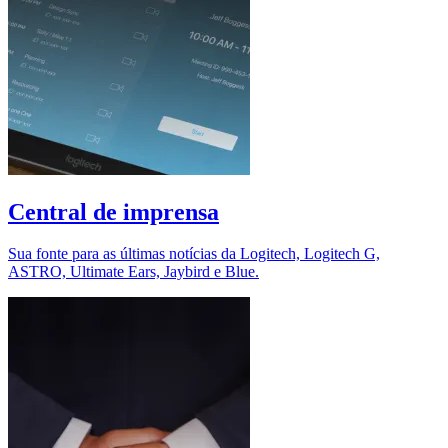
Central de imprensa
Sua fonte para as últimas notícias da Logitech, Logitech G,
ASTRO, Ultimate Ears, Jaybird e Blue.