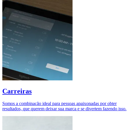
Carreiras
Somos a combinação ideal para pessoas apaixonadas por obter
resultados, que querem deixar sua marca e se divertem fazendo isso.