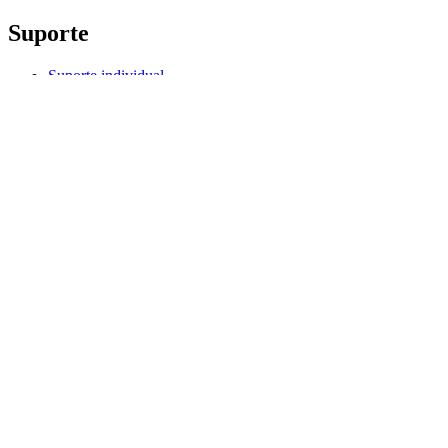
Suporte
Suporte individual
Suporte para jogos
Suporte para empresas e educação
Fale conosco
Software
G HUB para jogos e streaming
Options+ para desempenho
Logitech
Produtos
Para jogos e streaming
Suporte
Software