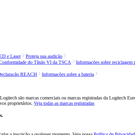
LED e Laser
Proteja sua audição
 Conformidade do Título VI da TSCA
Informações sobre reciclagem 
Declaração REACH
Informações sobre a bateria
da Logitech são marcas comerciais ou marcas registradas da Logitech Eu
ivos proprietários.
Veja todas as marcas registradas
os.
elar a inscrição a qualquer momento. Veja nossa
Política de Privacidad