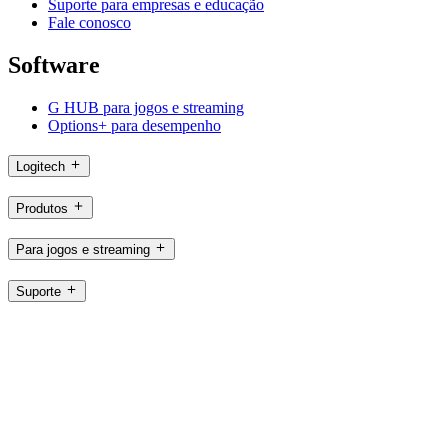
Suporte para empresas e educação
Fale conosco
Software
G HUB para jogos e streaming
Options+ para desempenho
Logitech
Produtos
Para jogos e streaming
Suporte
Software
BR,pt
©2026 Logitech. Todos os direitos reservados
Termos de uso
Política de privacidade
Configurações de cookie
Mapa
Logitech