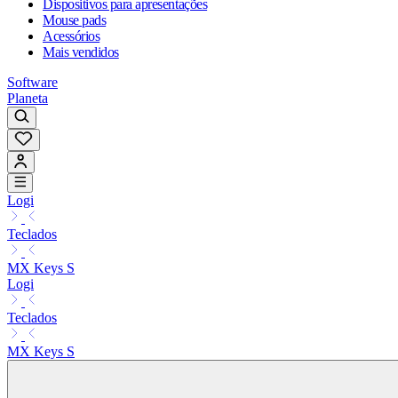
Dispositivos para apresentações
Mouse pads
Acessórios
Mais vendidos
Software
Planeta
Logi
Teclados
MX Keys S
Logi
Teclados
MX Keys S