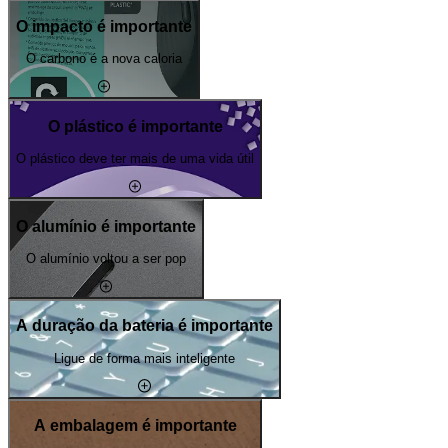
O impacto é importante
O carbono é a nova caloria
O plástico é importante
O plástico deve ter mais de uma vida útil
O alumínio é importante
O alumínio voltou a ser pop
A duração da bateria é importante
Ligue de forma mais inteligente
A embalagem é importante