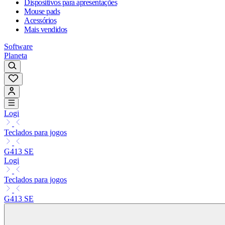
Dispositivos para apresentações
Mouse pads
Acessórios
Mais vendidos
Software
Planeta
Logi
Teclados para jogos
G413 SE
Logi
Teclados para jogos
G413 SE