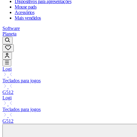
Dispositivos para apresentações
Mouse pads
Acessórios
Mais vendidos
Software
Planeta
Logi
Teclados para jogos
G512
Logi
Teclados para jogos
G512