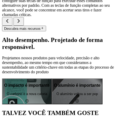
configure suas teclas de função para executar esses comandos
alternativos por padrão. Com as teclas de função completas ao seu
alcance, você pode se concentrar em acertar seus tiros e fazer
chamadas críticas.
Descubra mais recursos
Alto desempenho. Projetado de forma
responsável.
Projetamos nossos produtos para velocidade, precisão e alto
desempenho, ao mesmo tempo em que consideramos a
sustentabilidade um critério-chave em todas as etapas do processo de
desenvolvimento do produto
O impacto é importante
O alumínio é importante
O carbono é a nova caloria
O alumínio voltou a ser pop
TALVEZ VOCÊ TAMBÉM GOSTE