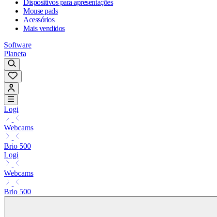
Dispositivos para apresentações
Mouse pads
Acessórios
Mais vendidos
Software
Planeta
Logi
Webcams
Brio 500
Logi
Webcams
Brio 500