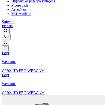
Dispositivos para apresentações
Mouse pads
Acessórios
Mais vendidos
Software
Planeta
Logi
Webcams
C920s HD PRO WEBCAM
Logi
Webcams
C920s HD PRO WEBCAM