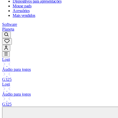
Dispositivos para apresentações
Mouse pads
Acessórios
Mais vendidos
Software
Planeta
Logi
Áudio para jogos
G325
Logi
Áudio para jogos
G325