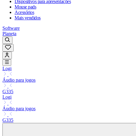
Dispositivos para apresentações
Mouse pads
Acessórios
Mais vendidos
Software
Planeta
Logi
Áudio para jogos
G335
Logi
Áudio para jogos
G335