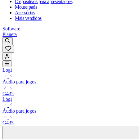
Dispositivos para apresentações
Mouse pads
Acessórios
Mais vendidos
Software
Planeta
Logi
Áudio para jogos
G435
Logi
Áudio para jogos
G435