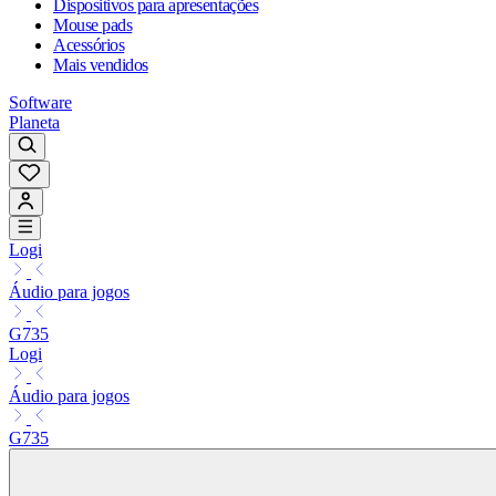
Dispositivos para apresentações
Mouse pads
Acessórios
Mais vendidos
Software
Planeta
Logi
Áudio para jogos
G735
Logi
Áudio para jogos
G735