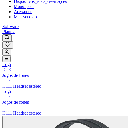
Dispositivos para apresentações
Mouse pads
Acessórios
Mais vendidos
Software
Planeta
Logi
Jogos de fones
H111 Headset estéreo
Logi
Jogos de fones
H111 Headset estéreo