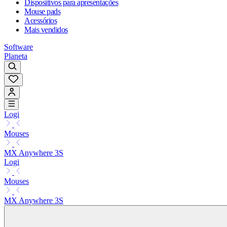
Dispositivos para apresentações
Mouse pads
Acessórios
Mais vendidos
Software
Planeta
Logi
Mouses
MX Anywhere 3S
Logi
Mouses
MX Anywhere 3S