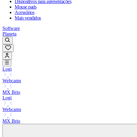
Dispositivos para apresentações
Mouse pads
Acessórios
Mais vendidos
Software
Planeta
Logi
Webcams
MX Brio
Logi
Webcams
MX Brio