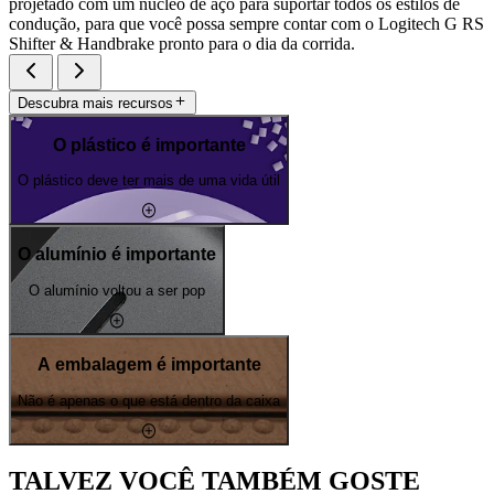
projetado com um núcleo de aço para suportar todos os estilos de
condução, para que você possa sempre contar com o Logitech G RS
Shifter & Handbrake pronto para o dia da corrida.
Descubra mais recursos
O plástico é importante
O plástico deve ter mais de uma vida útil
O alumínio é importante
O alumínio voltou a ser pop
A embalagem é importante
Não é apenas o que está dentro da caixa
TALVEZ VOCÊ TAMBÉM GOSTE