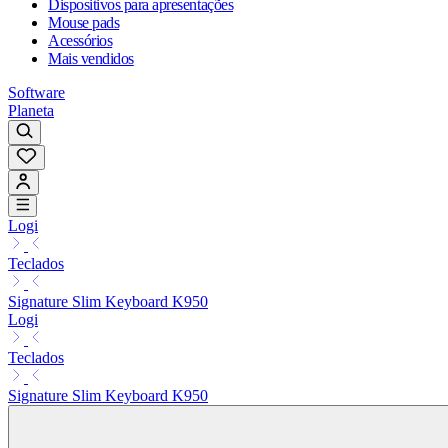
Dispositivos para apresentações
Mouse pads
Acessórios
Mais vendidos
Software
Planeta
Logi
Teclados
Signature Slim Keyboard K950
Logi
Teclados
Signature Slim Keyboard K950