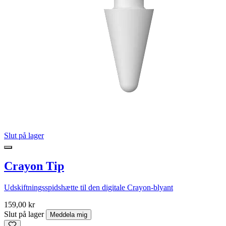
Slut på lager
Crayon Tip
Udskiftningsspidshætte til den digitale Crayon-blyant
159,00 kr
Slut på lager
Meddela mig