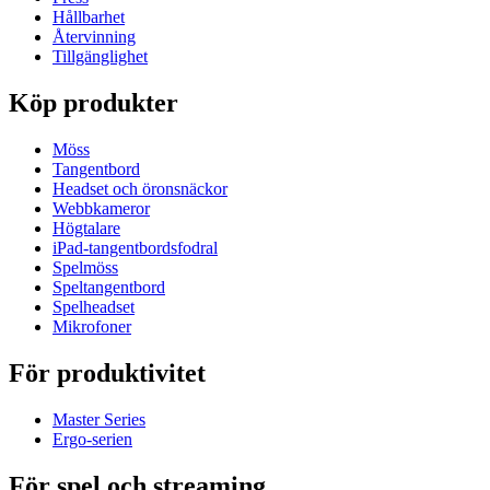
Hållbarhet
Återvinning
Tillgänglighet
Köp produkter
Möss
Tangentbord
Headset och öronsnäckor
Webbkameror
Högtalare
iPad-tangentbordsfodral
Spelmöss
Speltangentbord
Spelheadset
Mikrofoner
För produktivitet
Master Series
Ergo-serien
För spel och streaming