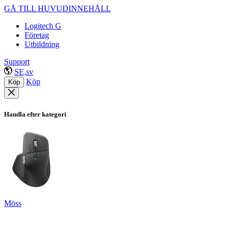
GÅ TILL HUVUDINNEHÅLL
Logitech G
Företag
Utbildning
Support
SE,sv
Köp
Köp
Handla efter kategori
Möss