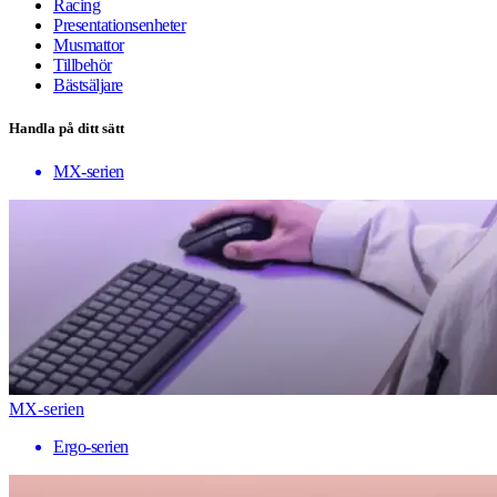
Racing
Presentationsenheter
Musmattor
Tillbehör
Bästsäljare
Handla på ditt sätt
MX-serien
MX-serien
Ergo-serien