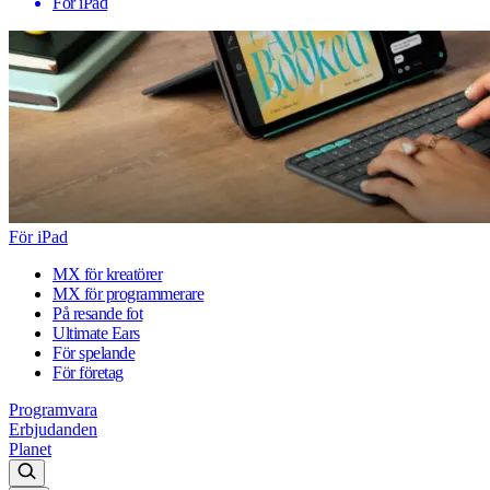
För iPad
För iPad
MX för kreatörer
MX för programmerare
På resande fot
Ultimate Ears
För spelande
För företag
Programvara
Erbjudanden
Planet