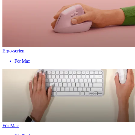
Ergo-serien
För Mac
För Mac