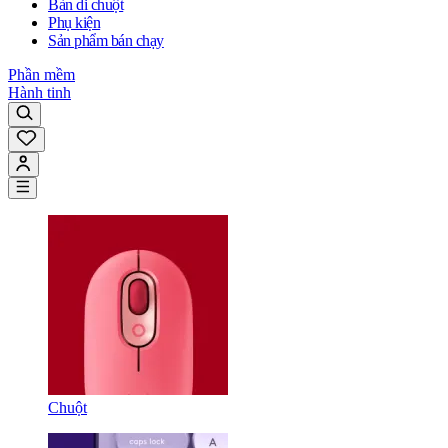
Bàn di chuột
Phụ kiện
Sản phẩm bán chạy
Phần mềm
Hành tinh
Chuột