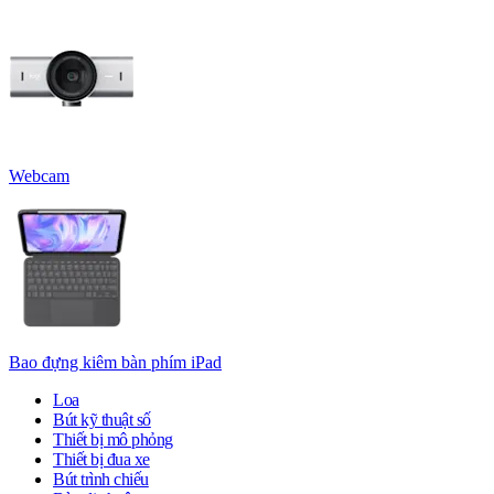
Webcam
Bao đựng kiêm bàn phím iPad
Loa
Bút kỹ thuật số
Thiết bị mô phỏng
Thiết bị đua xe
Bút trình chiếu