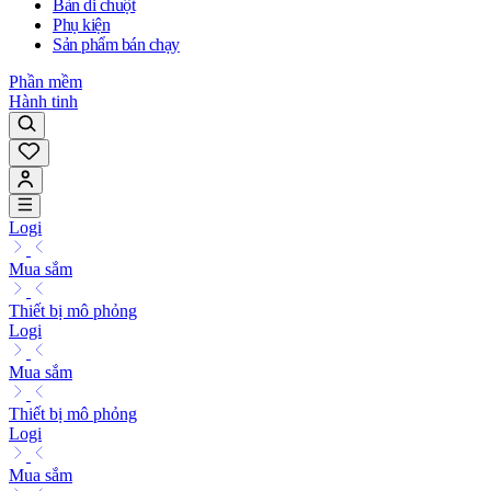
Bàn di chuột
Phụ kiện
Sản phẩm bán chạy
Phần mềm
Hành tinh
Logi
Mua sắm
Thiết bị mô phỏng
Logi
Mua sắm
Thiết bị mô phỏng
Logi
Mua sắm