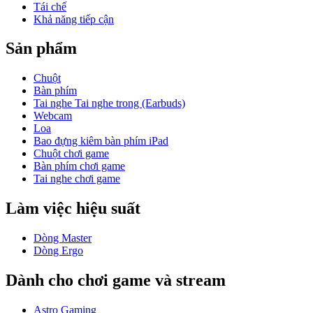
Tái chế
Khả năng tiếp cận
Sản phẩm
Chuột
Bàn phím
Tai nghe Tai nghe trong (Earbuds)
Webcam
Loa
Bao đựng kiêm bàn phím iPad
Chuột chơi game
Bàn phím chơi game
Tai nghe chơi game
Làm việc hiệu suất
Dòng Master
Dòng Ergo
Dành cho chơi game và stream
Astro Gaming