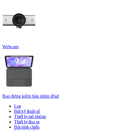
Webcam
Bao đựng kiêm bàn phím iPad
Loa
Bút kỹ thuật số
Thiết bị mô phỏng
Thiết bị đua xe
Bút trình chiếu