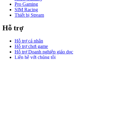
Pro Gaming
SIM Racing
Thiết bị Stream
Hỗ trợ
Hỗ trợ cá nhân
Hỗ trợ chơi game
Hỗ trợ Doanh nghiệp giáo dục
Liên hệ với chúng tôi
Phần mềm
GHub dành cho chơi game stream
Options+ dành cho Hiệu suất
Logitech
Sản phẩm
Làm việc hiệu suất