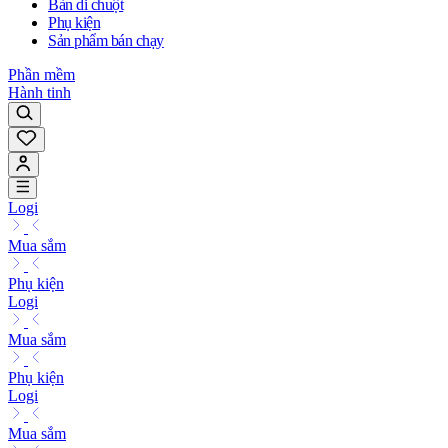
Bàn di chuột
Phụ kiện
Sản phẩm bán chạy
Phần mềm
Hành tinh
Logi
Mua sắm
Phụ kiện
Logi
Mua sắm
Phụ kiện
Logi
Mua sắm