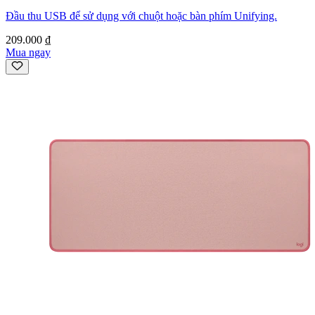
Đầu thu USB để sử dụng với chuột hoặc bàn phím Unifying.
209.000 ₫
Mua ngay