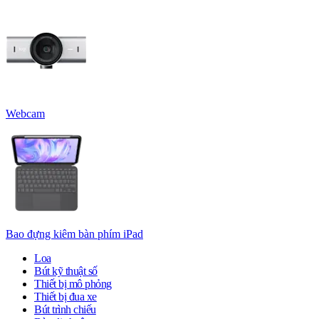
Webcam
Bao đựng kiêm bàn phím iPad
Loa
Bút kỹ thuật số
Thiết bị mô phỏng
Thiết bị đua xe
Bút trình chiếu