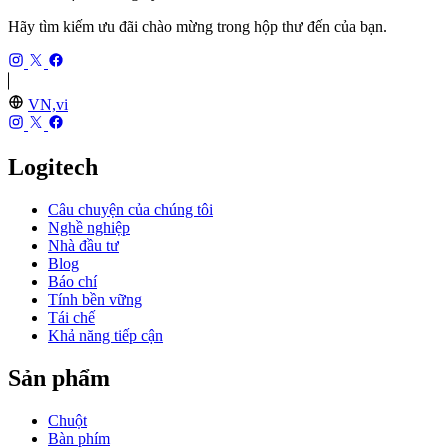
Hãy tìm kiếm ưu đãi chào mừng trong hộp thư đến của bạn.
VN,vi
Logitech
Câu chuyện của chúng tôi
Nghề nghiệp
Nhà đầu tư
Blog
Báo chí
Tính bền vững
Tái chế
Khả năng tiếp cận
Sản phẩm
Chuột
Bàn phím