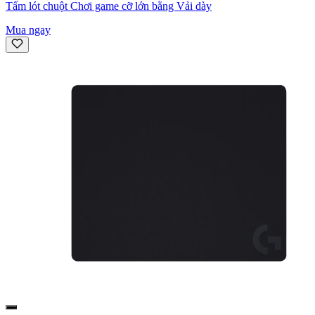
Tấm lót chuột Chơi game cỡ lớn bằng Vải dày
Mua ngay