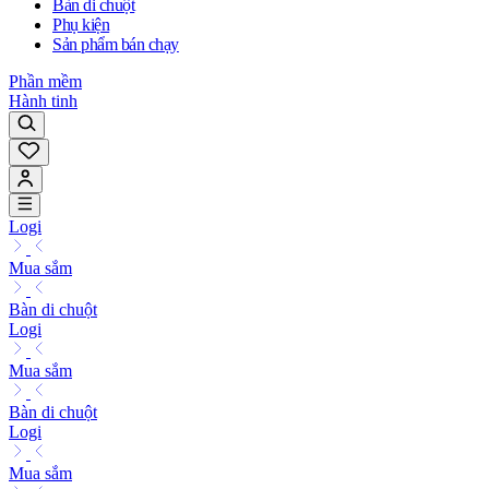
Bàn di chuột
Phụ kiện
Sản phẩm bán chạy
Phần mềm
Hành tinh
Logi
Mua sắm
Bàn di chuột
Logi
Mua sắm
Bàn di chuột
Logi
Mua sắm