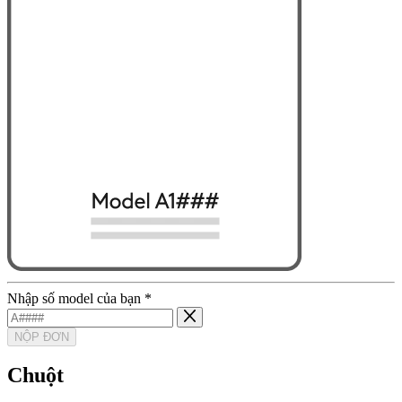
Nhập số model của bạn
*
NỘP ĐƠN
Chuột