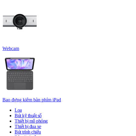
Webcam
Bao đựng kiêm bàn phím iPad
Loa
Bút kỹ thuật số
Thiết bị mô phỏng
Thiết bị đua xe
Bút trình chiếu