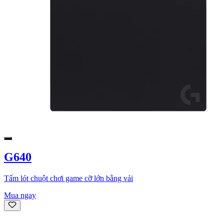
G640
Tấm lót chuột chơi game cỡ lớn bằng vải
Mua ngay