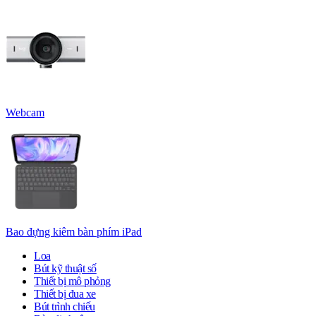
Webcam
Bao đựng kiêm bàn phím iPad
Loa
Bút kỹ thuật số
Thiết bị mô phỏng
Thiết bị đua xe
Bút trình chiếu