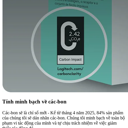
Tính minh bạch về các-bon
Các-bon sẽ là chỉ số mới - Kể từ tháng 4 năm 2025, 84% sản phẩm
của chúng tôi sẽ dán nhãn các-bon. Chúng tôi minh bạch về toàn bộ
phạm vi tác động của mình và tự chịu trách nhiệm về việc giảm