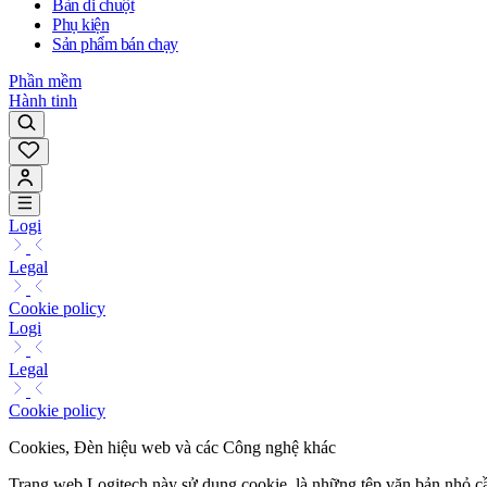
Bàn di chuột
Phụ kiện
Sản phẩm bán chạy
Phần mềm
Hành tinh
Logi
Legal
Cookie policy
Logi
Legal
Cookie policy
Cookies, Đèn hiệu web và các Công nghệ khác
Trang web Logitech này sử dụng cookie, là những tệp văn bản nhỏ cần 