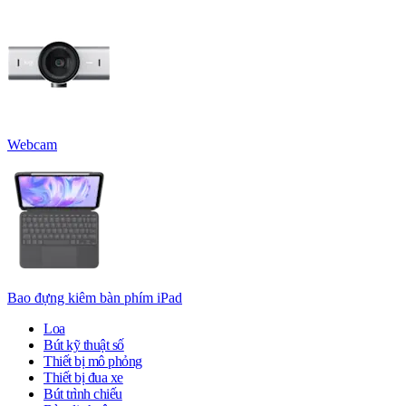
Webcam
Bao đựng kiêm bàn phím iPad
Loa
Bút kỹ thuật số
Thiết bị mô phỏng
Thiết bị đua xe
Bút trình chiếu