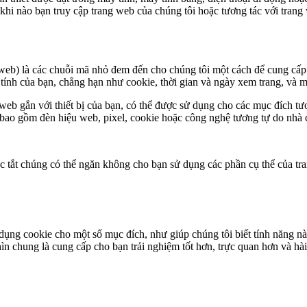
ứ khi nào bạn truy cập trang web của chúng tôi hoặc tương tác với tran
web) là các chuỗi mã nhỏ đem đến cho chúng tôi một cách để cung cấp 
 tính của bạn, chẳng hạn như cookie, thời gian và ngày xem trang, và m
eb gắn với thiết bị của bạn, có thể được sử dụng cho các mục đích tư
 bao gồm đèn hiệu web, pixel, cookie hoặc công nghệ tương tự do nhà c
c tắt chúng có thể ngăn không cho bạn sử dụng các phần cụ thể của tr
ụng cookie cho một số mục đích, như giúp chúng tôi biết tính năng nào 
n chung là cung cấp cho bạn trải nghiệm tốt hơn, trực quan hơn và hà