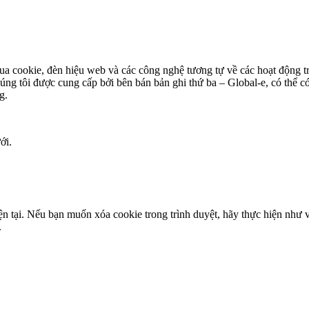
ua cookie, đèn hiệu web và các công nghệ tương tự về các hoạt động trự
ng tôi được cung cấp bởi bên bán bản ghi thứ ba – Global-e, có thể có
g.
ới.
ện tại. Nếu bạn muốn xóa cookie trong trình duyệt, hãy thực hiện như 
.