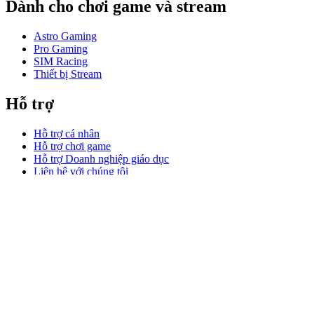
Dành cho chơi game và stream
Astro Gaming
Pro Gaming
SIM Racing
Thiết bị Stream
Hỗ trợ
Hỗ trợ cá nhân
Hỗ trợ chơi game
Hỗ trợ Doanh nghiệp giáo dục
Liên hệ với chúng tôi
Phần mềm
GHub dành cho chơi game stream
Options+ dành cho Hiệu suất
Logitech
Sản phẩm