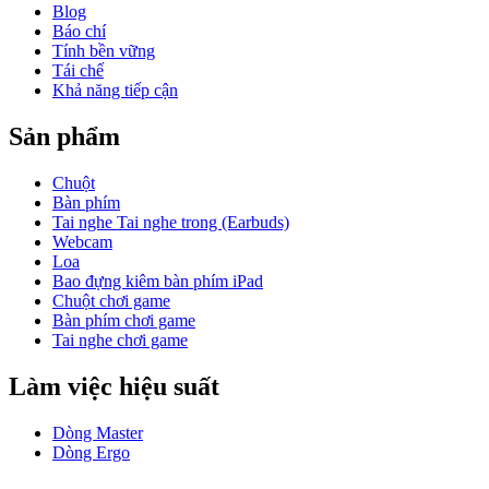
Blog
Báo chí
Tính bền vững
Tái chế
Khả năng tiếp cận
Sản phẩm
Chuột
Bàn phím
Tai nghe Tai nghe trong (Earbuds)
Webcam
Loa
Bao đựng kiêm bàn phím iPad
Chuột chơi game
Bàn phím chơi game
Tai nghe chơi game
Làm việc hiệu suất
Dòng Master
Dòng Ergo