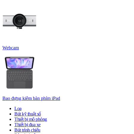
Webcam
Bao đựng kiêm bàn phím iPad
Loa
Bút kỹ thuật số
Thiết bị mô phỏng
Thiết bị đua xe
Bút trình chiếu