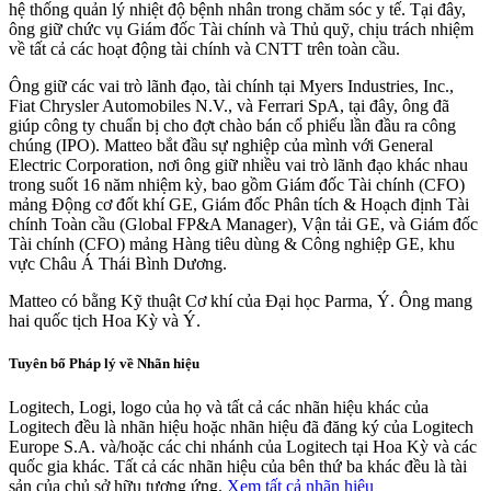
hệ thống quản lý nhiệt độ bệnh nhân trong chăm sóc y tế. Tại đây,
ông giữ chức vụ Giám đốc Tài chính và Thủ quỹ, chịu trách nhiệm
về tất cả các hoạt động tài chính và CNTT trên toàn cầu.
Ông giữ các vai trò lãnh đạo, tài chính tại Myers Industries, Inc.,
Fiat Chrysler Automobiles N.V., và Ferrari SpA, tại đây, ông đã
giúp công ty chuẩn bị cho đợt chào bán cổ phiếu lần đầu ra công
chúng (IPO). Matteo bắt đầu sự nghiệp của mình với General
Electric Corporation, nơi ông giữ nhiều vai trò lãnh đạo khác nhau
trong suốt 16 năm nhiệm kỳ, bao gồm Giám đốc Tài chính (CFO)
mảng Động cơ đốt khí GE, Giám đốc Phân tích & Hoạch định Tài
chính Toàn cầu (Global FP&A Manager), Vận tải GE, và Giám đốc
Tài chính (CFO) mảng Hàng tiêu dùng & Công nghiệp GE, khu
vực Châu Á Thái Bình Dương.
Matteo có bằng Kỹ thuật Cơ khí của Đại học Parma, Ý. Ông mang
hai quốc tịch Hoa Kỳ và Ý.
Tuyên bố Pháp lý về Nhãn hiệu
Logitech, Logi, logo của họ và tất cả các nhãn hiệu khác của
Logitech đều là nhãn hiệu hoặc nhãn hiệu đã đăng ký của Logitech
Europe S.A. và/hoặc các chi nhánh của Logitech tại Hoa Kỳ và các
quốc gia khác. Tất cả các nhãn hiệu của bên thứ ba khác đều là tài
sản của chủ sở hữu tương ứng.
Xem tất cả nhãn hiệu