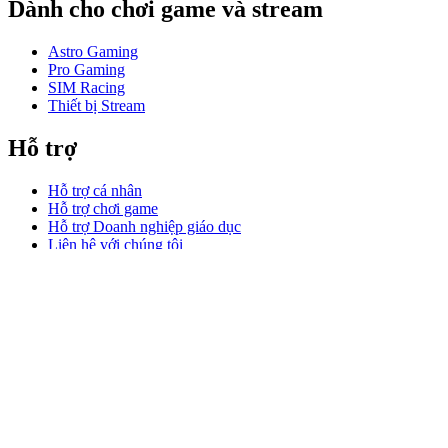
Dành cho chơi game và stream
Astro Gaming
Pro Gaming
SIM Racing
Thiết bị Stream
Hỗ trợ
Hỗ trợ cá nhân
Hỗ trợ chơi game
Hỗ trợ Doanh nghiệp giáo dục
Liên hệ với chúng tôi
Phần mềm
GHub dành cho chơi game stream
Options+ dành cho Hiệu suất
Logitech
Sản phẩm