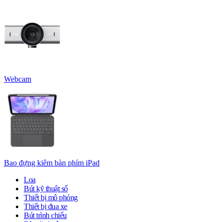
Webcam
Bao đựng kiêm bàn phím iPad
Loa
Bút kỹ thuật số
Thiết bị mô phỏng
Thiết bị đua xe
Bút trình chiếu