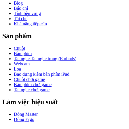
Blog
Báo chí
Tính bền vững
Tái chế
Khả năng tiếp cận
Sản phẩm
Chuột
Bàn phím
Tai nghe Tai nghe trong (Earbuds)
Webcam
Loa
Bao đựng kiêm bàn phím iPad
Chuột chơi game
Bàn phím chơi game
Tai nghe chơi game
Làm việc hiệu suất
Dòng Master
Dòng Ergo