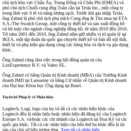
chủ tịch khu vực Châu Âu, Trung Đông và Châu Phi (EMEA) và
phó chủ tịch Chuỗi cung ứng Toàn cầu tại Tesla Inc., một công ty
trong lĩnh vực ô tô và năng lượng sạch. Trước khi gia nhập Tesla,
ông Zahnd là phó chủ tịch phụ trách Cung ứng & Thu mua tại ETA
S.A./The Swatch Group, một công ty thiết kế và sản xuất đồng hồ
và bộ máy cho ngành công nghiệp đồng hồ, từ năm 2010 đến 2016.
Từ năm 2001 đến 2010, ông Zahnd nắm giữ nhiều vị trí quản lý tại
IKEA, một tập đoàn đa quốc gia chuyên thiết kế và bán đồ nội thất,
thiết bị và phụ kiện gia dụng cùng các hàng hóa và dịch vụ gia dụng
khác.
Ông Zahnd cũng làm việc trong hội đồng quản trị của
LuxExperience B.V. và Valeo SE.
Ông Zahnd có bằng Quản trị Kinh doanh (MBA) của Trường Kinh
doanh IMD tại Lausanne và bằng Cử nhân về Quản trị Kinh doanh
của Đại học Khoa học Ứng dụng tại Basel.
Tuyên bố Pháp lý về Nhãn hiệu
Logitech, Logi, logo của họ và tất cả các nhãn hiệu khác của
Logitech đều là nhãn hiệu hoặc nhãn hiệu đã đăng ký của Logitech
Europe S.A. và/hoặc các chi nhánh của Logitech tại Hoa Kỳ và các
quốc gia khác. Tất cả các nhãn hiệu của bên thứ ba khác đều là tài
sản của chủ sở hữu tương ứng.
Xem tất cả nhãn hiệu